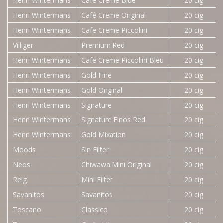
Henri Wintermans
Cafe Creme Blue
20 cig
Henri Wintermans
Café Creme Original
20 cig
Henri Wintermans
Cafe Creme Piccolini
20 cig
Villiger
Premium Red
20 cig
Henri Wintermans
Cafe Creme Piccolini Bleu
20 cig
Henri Wintermans
Gold Fine
20 cig
Henri Wintermans
Gold Original
20 cig
Henri Wintermans
Signature
20 cig
Henri Wintermans
Signature Finos Red
20 cig
Henri Wintermans
Gold Mixation
20 cig
Moods
Sin Filter
20 cig
Neos
Chiwawa Mini Original
20 cig
Reig
Mini Filter
20 cig
Savanitos
Savanitos
20 cig
Toscano
Classico
20 cig