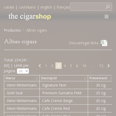
català
|
castellano
|
english
|
français
Productes
Altres cigars
Altres cigars
Descarregar llista
Total: 234 [41 -
60]
|
Límit per
1
2
3
4
5
6
10
...
12
pàgina:
Marca
↓
↑
Descripció
↓
↑
Presentació
↓
↑
Henri Wintermans
Signature Noir
20 cig
Gold Seal
Premium Sumatra Petit
20 cig
Henri Wintermans
Cafe Creme Beige
20 cig
Henri Wintermans
Cafe Creme Red
20 cig