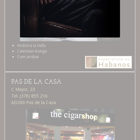
Andorra la Vella
Calendari botiga
Com arribar
PAS DE LA CASA
C Major, 23
Tel. (376) 855 216
AD200 Pas de la Casa