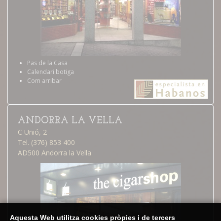
Pas de la Casa
Calendari botiga
Com arribar
ANDORRA LA VELLA
C Unió, 2
Tel. (376) 853 400
AD500 Andorra la Vella
Aquesta Web utilitza cookies pròpies i de tercers