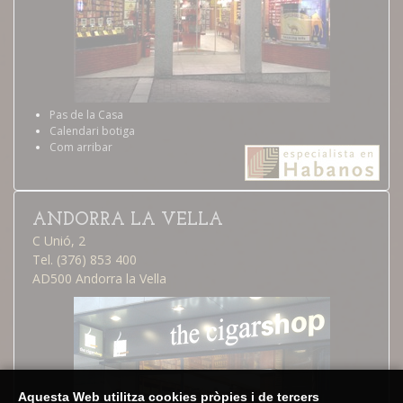
Pas de la Casa
Calendari botiga
Com arribar
ANDORRA LA VELLA
C Unió, 2
Tel. (376) 853 400
AD500 Andorra la Vella
Aquesta Web utilitza cookies pròpies i de tercers