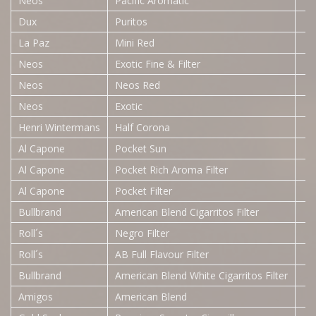
Neos
Pacific Aromatic
Dux
Puritos
La Paz
Mini Red
Neos
Exotic Fine & Filter
Neos
Neos Red
Neos
Exotic
Henri Wintermans
Half Corona
Al Capone
Pocket Sun
Al Capone
Pocket Rich Aroma Filter
Al Capone
Pocket Filter
Bullbrand
American Blend Cigarritos Filter
Roll´s
Negro Filter
Roll´s
AB Full Flavour Filter
Bullbrand
American Blend White Cigarritos Filter
Amigos
American Blend