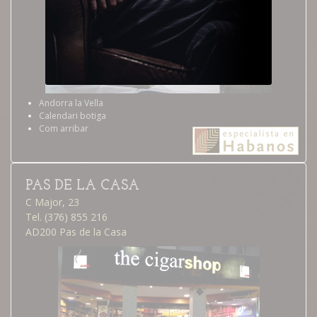
Andorra la Vella
Calendari botiga
Com arribar
PAS DE LA CASA
C Major, 23
Tel. (376) 855 216
AD200 Pas de la Casa