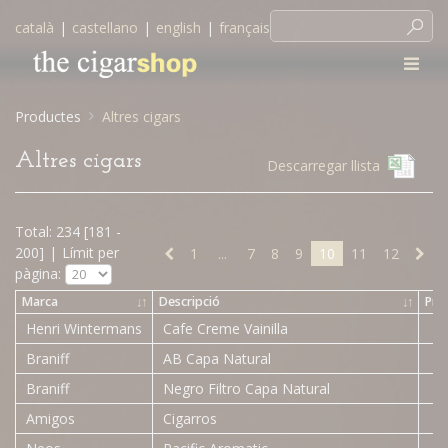
català
|
castellano
|
english
|
français
Productes
Altres cigars
Altres cigars
Descarregar llista
Total: 234 [181 -
200]
|
Límit per
1
...
7
8
9
10
11
12
pàgina:
Marca
↓
↑
Descripció
↓
↑
Pre
Henri Wintermans
Cafe Creme Vainilla
Braniff
AB Capa Natural
Braniff
Negro Filtro Capa Natural
Amigos
Cigarros