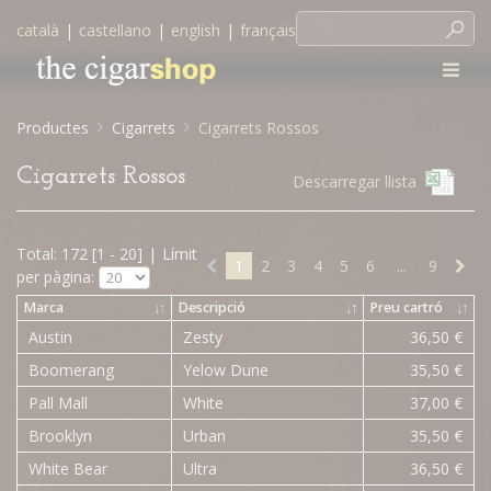
català
|
castellano
|
english
|
français
Productes
Cigarrets
Cigarrets Rossos
Cigarrets Rossos
Descarregar llista
Total: 172 [1 - 20]
|
Límit
1
2
3
4
5
6
...
9
per pàgina:
Marca
↓
↑
Descripció
↓
↑
Preu cartró
↓
↑
Austin
Zesty
36,50 €
Boomerang
Yelow Dune
35,50 €
Pall Mall
White
37,00 €
Brooklyn
Urban
35,50 €
White Bear
Ultra
36,50 €