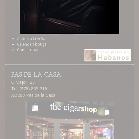
Andorra la Vella
Calendari botiga
Com arribar
PAS DE LA CASA
C Major, 23
Tel. (376) 855 216
AD200 Pas de la Casa