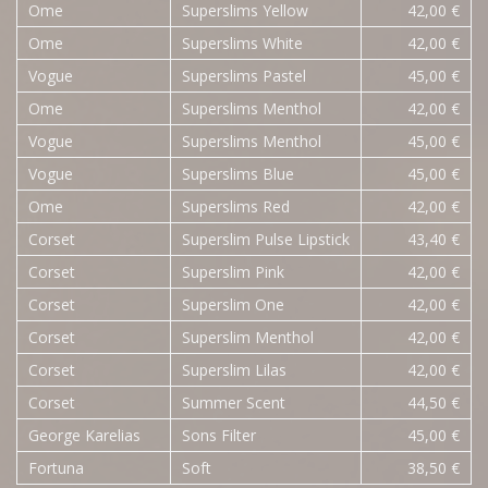
Ome
Superslims Yellow
42,00 €
Ome
Superslims White
42,00 €
Vogue
Superslims Pastel
45,00 €
Ome
Superslims Menthol
42,00 €
Vogue
Superslims Menthol
45,00 €
Vogue
Superslims Blue
45,00 €
Ome
Superslims Red
42,00 €
Corset
Superslim Pulse Lipstick
43,40 €
Corset
Superslim Pink
42,00 €
Corset
Superslim One
42,00 €
Corset
Superslim Menthol
42,00 €
Corset
Superslim Lilas
42,00 €
Corset
Summer Scent
44,50 €
George Karelias
Sons Filter
45,00 €
Fortuna
Soft
38,50 €