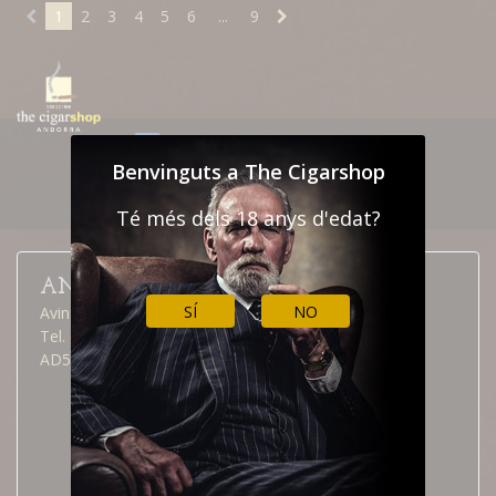
1
2
3
4
5
6
...
9
NEWSLETTER
CONTACTAR
Benvinguts a The Cigarshop
INFORMACIÓ ADUANES
Té més dels 18 anys d'edat?
ANDORRA LA VELLA
SÍ
NO
Avinguda Meritxell, 40
Tel. (376) 826 515
AD500 Andorra la Vella