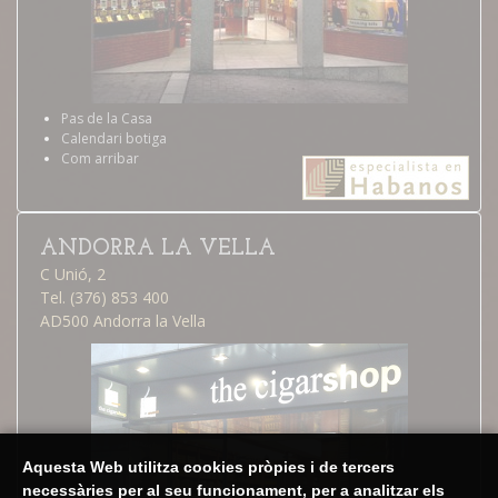
Pas de la Casa
Calendari botiga
Com arribar
ANDORRA LA VELLA
C Unió, 2
Tel. (376) 853 400
AD500 Andorra la Vella
Aquesta Web utilitza cookies pròpies i de tercers
necessàries per al seu funcionament, per a analitzar els