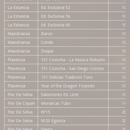
La Estancia
Ed. Exclusiva 52
10 c
La Estancia
Ed. Exclusiva 56
10 c
La Estancia
Ed. Exclusiva 60
10 c
Maestranza
Baron
10 c
Maestranza
Conde
10 c
Maestranza
Duque
10 c
Plasencia
151 Cosecha - La Musica Robusto
10 c
Plasencia
151 Cosecha - San Diego Corona
10 c
Plasencia
151 Delicias Tradicion Toro
10 c
Plasencia
Year of the Dragon Torpedo
10 c
Flor De Selva
Salomones Ed. Limt.
10 c
Flor De Copan
Monarcas Tubo
14 c
Flor De Selva
Nº15
20 c
Flor De Selva
Nº20 Egoista
20 c
Flor De Selva
Siesta
20 c