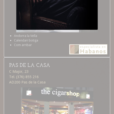
Andorra la Vella
Calendari botiga
Com arribar
PAS DE LA CASA
C Major, 23
Tel. (376) 855 216
AD200 Pas de la Casa