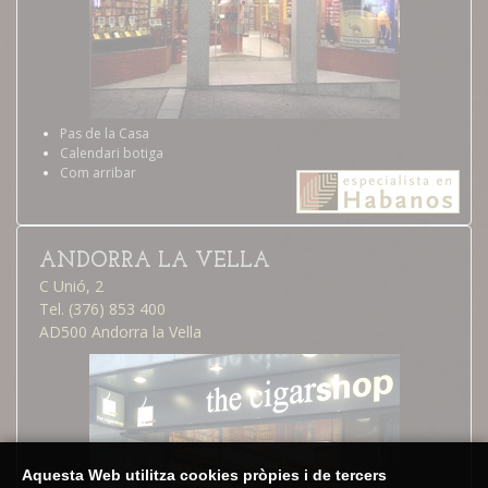
Pas de la Casa
Calendari botiga
Com arribar
ANDORRA LA VELLA
C Unió, 2
Tel. (376) 853 400
AD500 Andorra la Vella
Aquesta Web utilitza cookies pròpies i de tercers