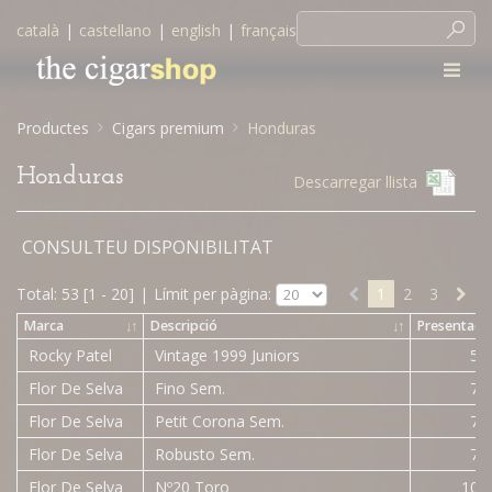
català
|
castellano
|
english
|
français
Productes
Cigars premium
Honduras
Honduras
Descarregar llista
CONSULTEU DISPONIBILITAT
Total: 53 [1 - 20]
|
Límit per pàgina:
1
2
3
Marca
↓
↑
Descripció
↓
↑
Presentaci
Rocky Patel
Vintage 1999 Juniors
5 c
Flor De Selva
Fino Sem.
7 c
Flor De Selva
Petit Corona Sem.
7 c
Flor De Selva
Robusto Sem.
7 c
Flor De Selva
Nº20 Toro
10 c