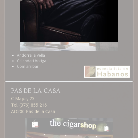
Andorra la Vella
Calendari botiga
Com arribar
PAS DE LA CASA
C Major, 23
Tel. (376) 855 216
AD200 Pas de la Casa