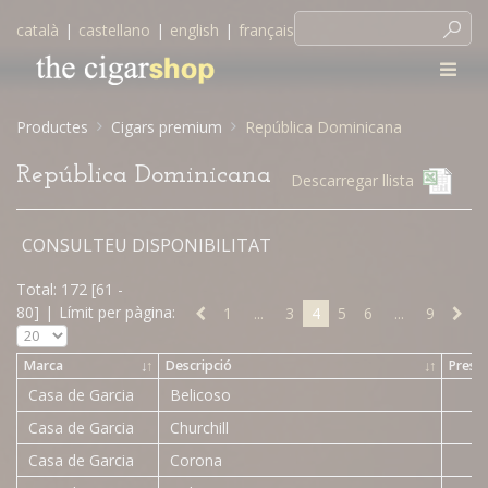
català
|
castellano
|
english
|
français
Productes
Cigars premium
República Dominicana
República Dominicana
Descarregar llista
CONSULTEU DISPONIBILITAT
Total: 172 [61 -
80]
|
Límit per pàgina:
1
...
3
4
5
6
...
9
Marca
↓
↑
Descripció
↓
↑
Prese
Casa de Garcia
Belicoso
Casa de Garcia
Churchill
Casa de Garcia
Corona