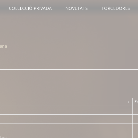
COL·LECCIÓ PRIVADA
NOVETATS
TORCEDORES
cana
↓
↑
P
ubos