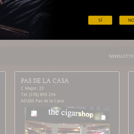
000 Tubos
000 Tubos
SÍ
N
NEWSLETTE
PAS DE LA CASA
C Major, 23
Tel. (376) 855 216
AD200 Pas de la Casa