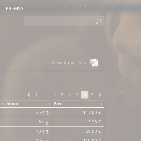
català
|
castellano
|
english
|
français
PREMSA
Descarregar llista
1
...
4
5
6
7
8
9
resentació
↓
↑
Preu
↓
↑
25 cig.
117,00 €
3 cig.
13,25 €
10 cig.
29,00 €
20 cig.
110,00 €