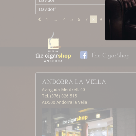
Davidoff
Signature 2
Davidoff
Signature 2
1
...
4
5
6
7
8
9
The CigarShop
ANDORRA LA VELLA
Avinguda Meritxell, 40
Tel. (376) 826 515
AD500 Andorra la Vella