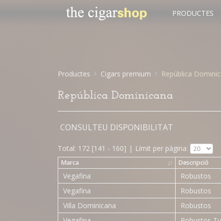
PRODUCTES
Productes
Cigars premium
República Domini
República Dominicana
CONSULTEU DISPONIBILITAT
Total: 172 [141 - 160]
|
Límit per pàgina:
Marca
↓
↑
Descripció
Vegafina
Robustos
Vegafina
Robustos
Villa Dominicana
Robustos
Vegafina
Robustos T