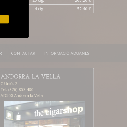
20 cig.
265,20 €
4 cig.
52,40 €
O
R
CONTACTAR
INFORMACIÓ ADUANES
ANDORRA LA VELLA
C Unió, 2
Tel. (376) 853 400
AD500 Andorra la Vella