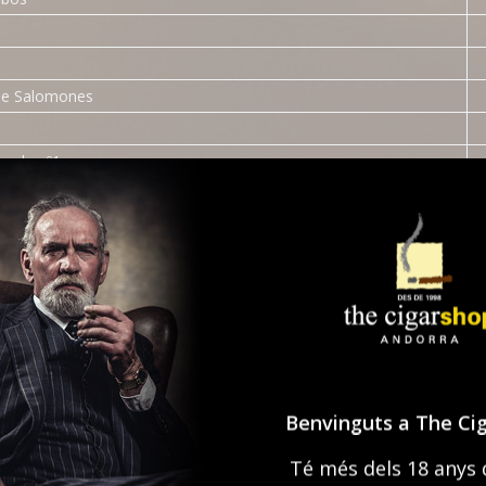
se Salomones
ivada nº1
itE
to
to
tos
tos
tos
000
Benvinguts a The Ci
000
000
Té més dels 18 anys 