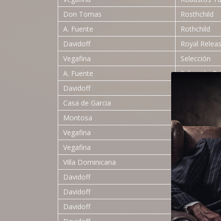
Don Tomas
Rosthchild
A. Fuente
Rothchild
Davidoff
Royal Relea
Vegafina
Selección
A. Fuente
Selección Pr
Davidoff
Selección Wh
Casa de Garcia
Short Robus
Montosa
Short Robus
Vegafina
Short Robus
Vegafina
Short Robus
Villa Dominicana
Short Robus
Davidoff
Signature 1
Davidoff
Signature 2
Davidoff
Signature 2