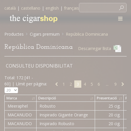
català
|
castellano
|
english
|
français
Productes
Cigars premium
República Dominicana
República Dominicana
Descarregar llista
CONSULTEU DISPONIBILITAT
Total: 172 [41 -
60]
|
Límit per pàgina:
1
2
3
4
5
6
...
9
Marca
↓
↑
Descripció
↓
↑
Presentació
↓
↑
Pr
Meeraphel
Robusto
25 cig.
85
MACANUDO
Inspirado Gigante Orange
20 cig.
11
MACANUDO
Inspirado Robusto
20 cig.
10