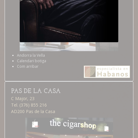
Andorra la Vella
Calendari botiga
Com arribar
PAS DE LA CASA
C Major, 23
Tel. (376) 855 216
AD200 Pas de la Casa