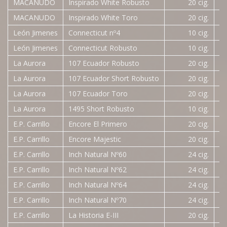
MACANUDO
Inspirado White Robusto
20 cig.
10
MACANUDO
Inspirado White Toro
20 cig.
11
León Jimenes
Connecticut nº4
10 cig.
4
León Jimenes
Connecticut Robusto
10 cig.
4
La Aurora
107 Ecuador Robusto
20 cig.
9
La Aurora
107 Ecuador Short Robusto
20 cig.
8
La Aurora
107 Ecuador Toro
20 cig.
11
La Aurora
1495 Short Robusto
10 cig.
4
E.P. Carrillo
Encore El Primero
20 cig.
25
E.P. Carrillo
Encore Majestic
20 cig.
23
E.P. Carrillo
Inch Natural Nº60
24 cig.
23
E.P. Carrillo
Inch Natural Nº62
24 cig.
21
E.P. Carrillo
Inch Natural Nº64
24 cig.
27
E.P. Carrillo
Inch Natural Nº70
24 cig.
32
E.P. Carrillo
La Historia E-III
20 cig.
24