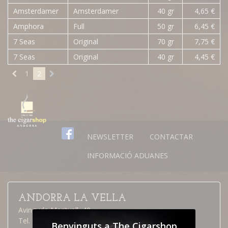
Amsterdamer
Amsterdamer
40 gr
4,65 €
Amphora
Full
50 gr
6,45 €
7 Seas
Original
70 gr
7,75 €
7 Seas
Original
40 gr
4,45 €
1
2
NEWSLETTER
CONTACTAR
INFORMACIÓ ADUANES
ANDORRA LA VELLA
Avinguda Meritxell, 40
Tel. (376) 826 515
Benvinguts a The Cigarshop