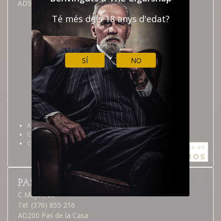
AD500 Andorra la Vella
Té més dels 18 anys d'edat?
SÍ
NO
Andorra la Vella
Calendari botiga
Com arribar
PAS DE LA CASA
C Major, 23
Tel. (376) 855 216
AD200 Pas de la Casa