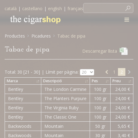
català
|
castellano
|
english
|
français
Productes
Picadures
Tabac de pipa
Tabac de pipa
Descarregar llista
Total: 30 [21 - 30]
|
Límit per pàgina:
1
2
Marca
↓
↑
Descripció
↓
↑
Pes
↓
↑
Preu
↓
↑
Bentley
The London Carmine
100 gr
24,00 €
Bentley
The Planters Purpure
100 gr
24,00 €
Bentley
The Virginia Ruby
100 gr
24,00 €
Bentley
The Classic One
100 gr
24,00 €
Backwoods
Mountain
50 gr
5,65 €
Backwoods
Mountain
30 gr
3,40 €