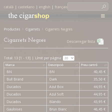
català
|
castellano
|
english
|
français
Productes
Cigarrets
Cigarrets Negres
Cigarrets Negres
Descarregar llista
Total: 13 [1 - 13]
|
Límit per pàgina:
Marca
↓
↑
Descripció
↓
↑
Preu cartró
↓
↑
BN
BN
40,45 €
Bull Brand
Dark
35,50 €
Ducados
Azul Box
44,95 €
Ducados
Azul Soft
44,95 €
Ducados
Blando
43,95 €
Gauloises
Brun Blanc
46,45 €