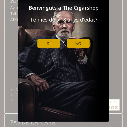
ANDORRA LA VELLA
Benvinguts a The Cigarshop
Avinguda Meritxell, 40
Tel. (376) 826 515
Té més dels 18 anys d'edat?
AD500 Andorra la Vella
SÍ
NO
Andorra la Vella
Calendari botiga
Com arribar
PAS DE LA CASA