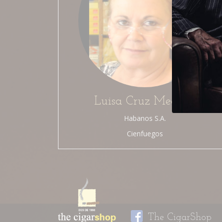
Luisa Cruz Medina
Habanos S.A.
Cienfuegos
The CigarShop