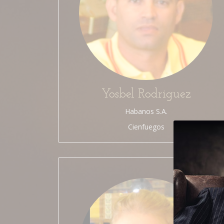
Yosbel Rodriguez
Habanos S.A.
Cienfuegos