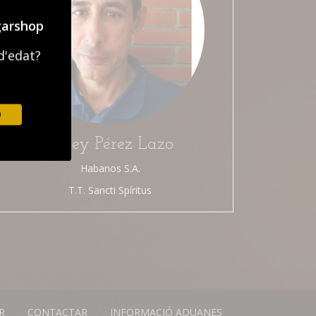
garshop
d'edat?
O
Orley Pérez Lazo
Habanos S.A.
T.T. Sancti Spíritus
R
CONTACTAR
INFORMACIÓ ADUANES