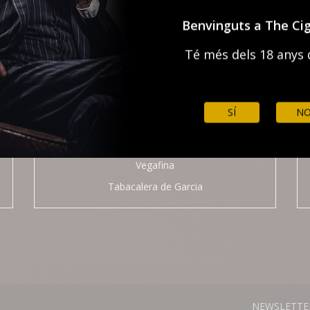
Benvinguts a The Ci
Té més dels 18 anys 
SÍ
N
Israel Cesar Mercedes
Vegafina
Tabacalera de Garcia
NEWSLETTE