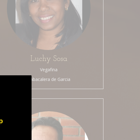
Luchy Sosa
Vegafina
Tabacalera de Garcia