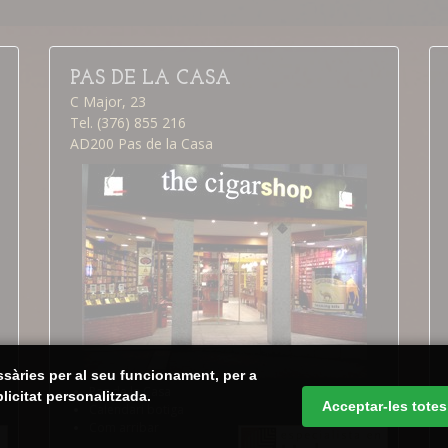
PAS DE LA CASA
C Major, 23
Tel. (376) 855 216
AD200 Pas de la Casa
ssàries per al seu funcionament, per a
Pas de la Casa
blicitat personalitzada.
Acceptar-les totes
Calendari botiga
Com arribar