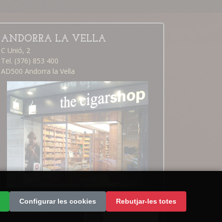
ANDORRA LA VELLA
C Unió, 2
Tel. (376) 853 400
AD500 Andorra la Vella
Andorra la Vella
Configurar les cookies
Rebutjar-les totes
Calendari botiga
Com arribar