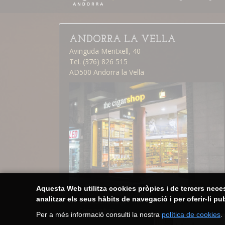
ANDORRA LA VELLA
Avinguda Meritxell, 40
Tel. (376) 826 515
AD500 Andorra la Vella
Aquesta Web utilitza cookies pròpies i de tercers nece
Andorra la Vella
analitzar els seus hàbits de navegació i per oferir-li pu
Calendari botiga
Com arribar
Per a més informació consulti la nostra
política de cookies
.